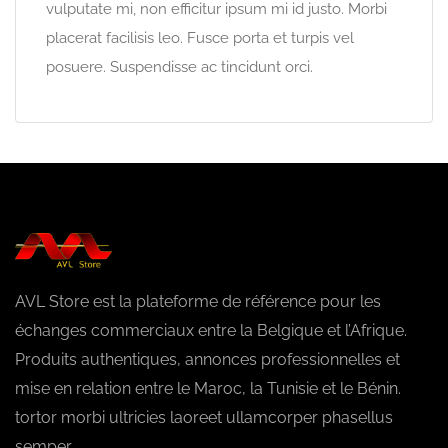
vulputate mi, non efficitur ipsum mi id justo. Morbi
placerat facilisis leo. Fusce porta et turpis vel
posuere. Suspendisse ac tincidunt orci.
AVL Store est la plateforme de référence pour les
échanges commerciaux entre la Belgique et l’Afrique.
Produits authentiques, annonces professionnelles et
mise en relation entre le Maroc, la Tunisie et le Bénin.
tortor morbi ultricies laoreet ullamcorper phasellus
semper.