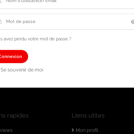
s avez perdu votre mot de passe ?
Se souvenir de moi
ns rapides
Liens utiles
views
Mon profil