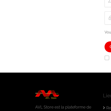
Vou
Lie
AVL Store est la plateforme de
Re